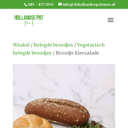
085 - 877 0555
info@dehollandsepotenzo.nl
Winkel
/
Belegde broodjes
/
Vegetarisch
belegde broodjes
/ Broodje Eiersalade