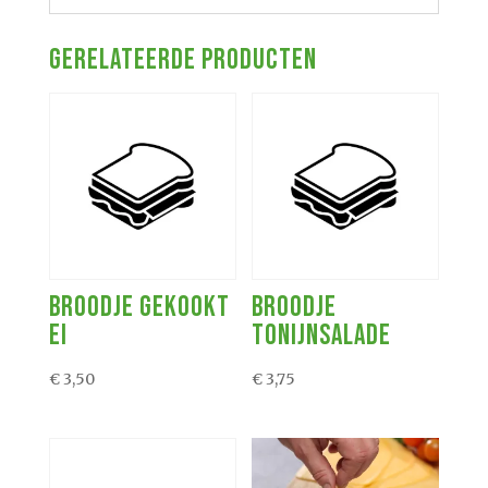
Gerelateerde producten
Broodje Gekookt
Broodje
Ei
Tonijnsalade
€
3,50
€
3,75