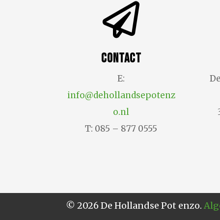

Contact
E:
De
info@dehollandsepotenz
o.nl
T: 085 – 877 0555
© 2026 De Hollandse Pot enzo.
Alg