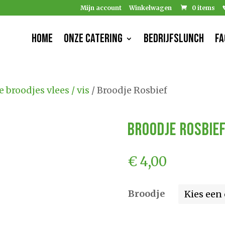
Mijn account
Winkelwagen
0 items
Home
Onze catering
Bedrijfslunch
FA
 broodjes vlees / vis
/ Broodje Rosbief
Broodje Rosbie
€
4,00
Broodje