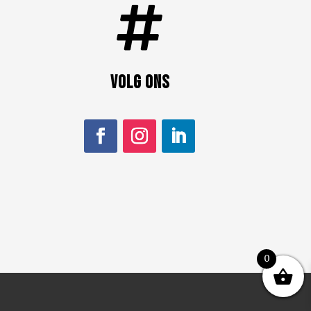

Volg ons
0