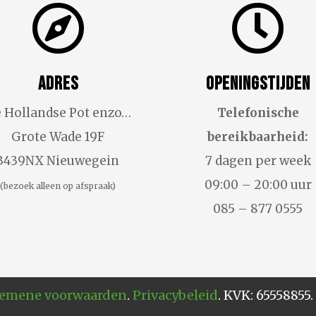


Adres
Openingstijden
 Hollandse Pot enzo…
Telefonische
Grote Wade 19F
bereikbaarheid:
3439NX Nieuwegein
7 dagen per week
09:00 – 20:00 uur
(bezoek alleen op afspraak)
085 – 877 0555
emene voorwaarden
.
Privacybeleid
. KVK: 65558855.