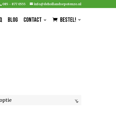
085 - 877 0555
info@dehollandsepotenzo.nl
Q
Blog
Contact
Bestel!
f