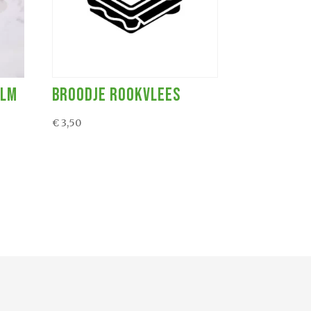
alm
Broodje Rookvlees
€
3,50