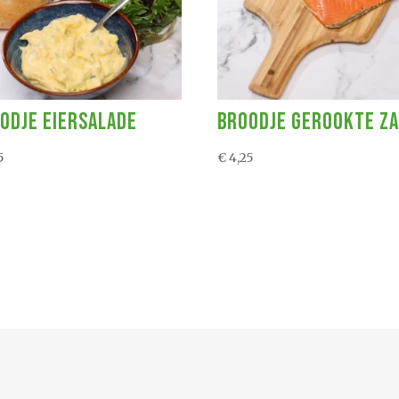
odje Eiersalade
Broodje Gerookte Z
5
€
4,25