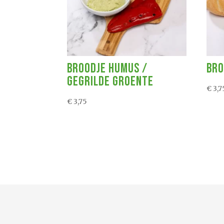
Broodje Humus /
Bro
Gegrilde Groente
€
3,7
€
3,75