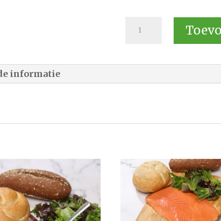
Broodje
Toevo
Rosbief
aantal
de informatie